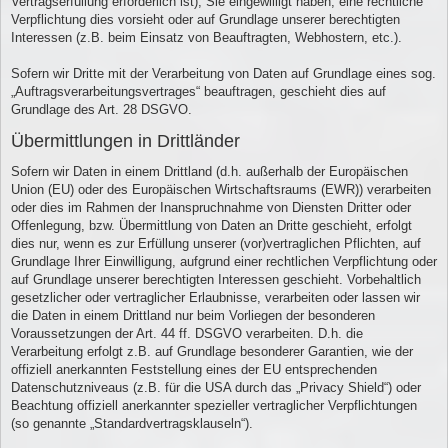
Vertragserfüllung erforderlich ist), Sie eingewilligt haben, eine rechtliche
Verpflichtung dies vorsieht oder auf Grundlage unserer berechtigten
Interessen (z.B. beim Einsatz von Beauftragten, Webhostern, etc.).
Sofern wir Dritte mit der Verarbeitung von Daten auf Grundlage eines sog.
„Auftragsverarbeitungsvertrages“ beauftragen, geschieht dies auf
Grundlage des Art. 28 DSGVO.
Übermittlungen in Drittländer
Sofern wir Daten in einem Drittland (d.h. außerhalb der Europäischen
Union (EU) oder des Europäischen Wirtschaftsraums (EWR)) verarbeiten
oder dies im Rahmen der Inanspruchnahme von Diensten Dritter oder
Offenlegung, bzw. Übermittlung von Daten an Dritte geschieht, erfolgt
dies nur, wenn es zur Erfüllung unserer (vor)vertraglichen Pflichten, auf
Grundlage Ihrer Einwilligung, aufgrund einer rechtlichen Verpflichtung oder
auf Grundlage unserer berechtigten Interessen geschieht. Vorbehaltlich
gesetzlicher oder vertraglicher Erlaubnisse, verarbeiten oder lassen wir
die Daten in einem Drittland nur beim Vorliegen der besonderen
Voraussetzungen der Art. 44 ff. DSGVO verarbeiten. D.h. die
Verarbeitung erfolgt z.B. auf Grundlage besonderer Garantien, wie der
offiziell anerkannten Feststellung eines der EU entsprechenden
Datenschutzniveaus (z.B. für die USA durch das „Privacy Shield“) oder
Beachtung offiziell anerkannter spezieller vertraglicher Verpflichtungen
(so genannte „Standardvertragsklauseln“).