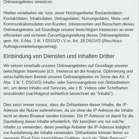
Onlineangebotes einsetzen.
Hierbei verarbeiten wir, bzw. unser Hostinganbieter Bestandsdaten,
Kontaktdaten, Inhaltsdaten, Vertragsdaten, Nutzungsdaten, Meta- und
Kommunikationsdaten von Kunden, Interessenten und Besuchern dieses
Onlineangebotes auf Grundlage unserer berechtigten Interessen an einer
effizienten und sicheren Zurverfügungstellung dieses Onlineangebotes
gem. Art. 6 Abs. 1 lit. f DSGVO i.V.m. Art. 28 DSGVO (Abschluss
Auftragsverarbeitungsvertrag).
Einbindung von Diensten und Inhalten Dritter
Wir setzen innerhalb unseres Onlineangebotes auf Grundlage unserer
berechtigten Interessen (d.h. Interesse an der Analyse, Optimierung und
wirtschaftlichem Betrieb unseres Onlineangebotes im Sinne des Art. 6
Abs. 1 lit. f. DSGVO) Inhalts- oder Serviceangebote von Drittanbietern
ein, um deren Inhalte und Services, wie z.B. Videos oder Schriftarten
einzubinden (nachfolgend einheitlich bezeichnet als “Inhalte”).
Dies setzt immer voraus, dass die Drittanbieter dieser Inhalte, die IP-
Adresse der Nutzer wahrnehmen, da sie ohne die IP-Adresse die Inhalte
nicht an deren Browser senden könnten. Die IP-Adresse ist damit für die
Darstellung dieser Inhalte erforderlich. Wir bemühen uns nur solche
Inhalte zu verwenden, deren jeweilige Anbieter die IP-Adresse lediglich
zur Auslieferung der Inhalte verwenden. Drittanbieter können ferner so
genannte Pixel-Tags (unsichtbare Grafiken, auch als "Web Beacons"